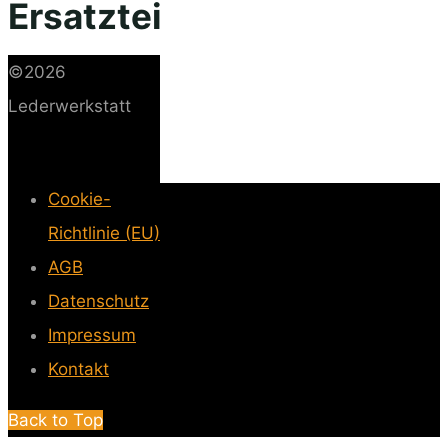
Ersatzteile
©2026
Lederwerkstatt
Cookie-
Richtlinie (EU)
-
AGB
-
Datenschutz
-
Impressum
-
Kontakt
-
Back to Top