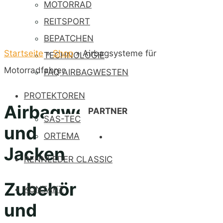
MOTORRAD
REITSPORT
BEPATCHEN
Startseite
»
Shop
»
Airbagsysteme für
TECHNOLOGIE
Motorradfahrer
FAQ AIRBAGWESTEN
PROTEKTOREN
Airbagwesten-
PARTNER
SAS-TEC
und
ORTEMA
Jacken
RENNLEDER CLASSIC
Zubehör
KONTAKT
und