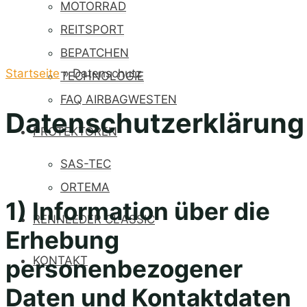
MOTORRAD
REITSPORT
BEPATCHEN
Startseite
»
Datenschutz
TECHNOLOGIE
FAQ AIRBAGWESTEN
Datenschutzerklärung
PROTEKTOREN
SAS-TEC
ORTEMA
1) Information über die
RENNLEDER CLASSIC
Erhebung
KONTAKT
personenbezogener
Daten und Kontaktdaten