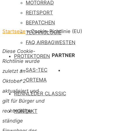
MOTORRAD
REITSPORT
BEPATCHEN
Startseite
»
Cookie-Richtlinie (EU)
TECHNOLOGIE
FAQ AIRBAGWESTEN
Diese Cookie-
PARTNER
PROTEKTOREN
Richtlinie wurde
SAS-TEC
zuletzt am 23.
ORTEMA
Oktober 2022
aktualisiert und
RENNLEDER CLASSIC
gilt für Bürger und
rechtmäßige
KONTAKT
ständige
Einwohner des