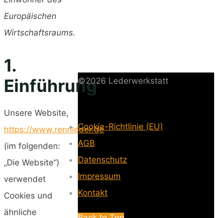
Europäischen
Wirtschaftsraums.
1.
Einführung
©2026 Lederwerkstatt
Unsere Website,
Cookie-Richtlinie (EU)
-
https://www.rennleder.de
AGB
-
(im folgenden:
Datenschutz
-
„Die Website“)
Impressum
-
verwendet
Kontakt
-
Cookies und
ähnliche
Back to Top