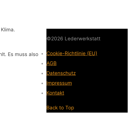
 Klima.
©2026 Lederwerkstatt
Cookie-Richtlinie (EU)
-
hlt. Es muss also
AGB
-
Datenschutz
-
Impressum
-
Kontakt
-
Back to Top