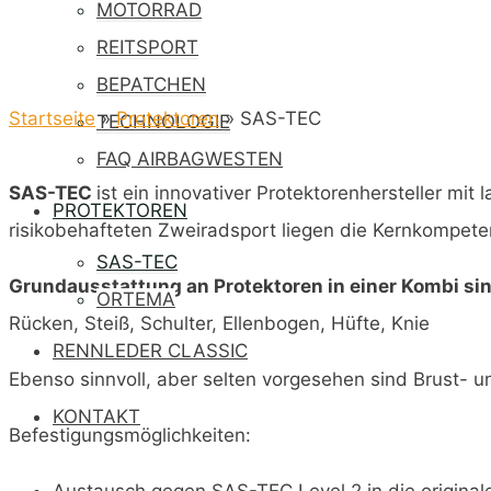
MOTORRAD
REITSPORT
BEPATCHEN
Startseite
»
Protektoren
»
SAS-TEC
TECHNOLOGIE
FAQ AIRBAGWESTEN
SAS-TEC
ist ein innovativer Protektorenhersteller mi
PROTEKTOREN
risikobehafteten Zweiradsport liegen die Kernkompet
SAS-TEC
Grundausstattung an Protektoren in einer Kombi si
ORTEMA
Rücken, Steiß, Schulter, Ellenbogen, Hüfte, Knie
RENNLEDER CLASSIC
Ebenso sinnvoll, aber selten vorgesehen sind Brust- 
KONTAKT
Befestigungsmöglichkeiten: