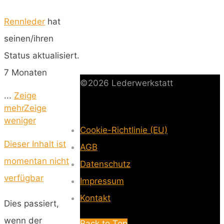
Rennleder
hat
seinen/ihren
Status aktualisiert.
7 Monaten
©2026 Lederwerkstatt
...
Zeige
mehr
Zeige
weniger
Cookie-Richtlinie (EU)
-
Dieser Inhalt ist
AGB
-
momentan nicht
Datenschutz
-
verfügbar
Impressum
-
Kontakt
-
Dies passiert,
wenn der
Back to Top