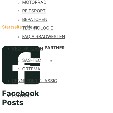
MOTORRAD
REITSPORT
BEPATCHEN
Startseite
»
News
TECHNOLOGIE
FAQ AIRBAGWESTEN
PARTNER
PROTEKTOREN
SAS-TEC
ORTEMA
RENNLEDER CLASSIC
Facebook
KONTAKT
Posts